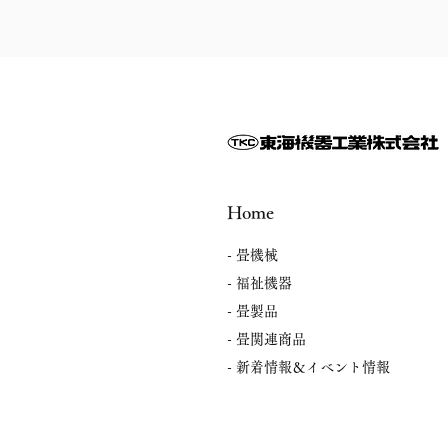
Home
- 畳機械
- 福祉機器
- 畳製品
- 畳関連商品
​- 新着情報＆イベント情報