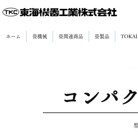
ホーム
畳機械
畳関連商品
畳製品
TOKAI
縁
コンパ
型