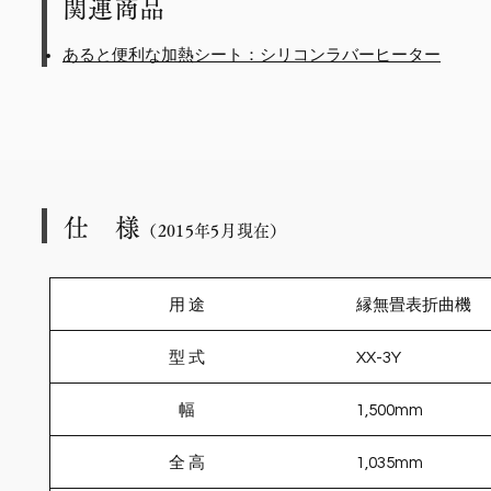
関連商品
あると便利な加熱シート：シリコンラバーヒーター
仕 様
（2015
年5
月現在）
用 途
縁無畳表折曲機
型 式
XX-3Y
幅
1,500mm
全 高
1,035mm