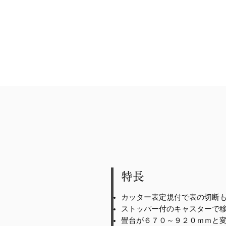
特長
カッター表定規付で表の切断
ストッパー付のキャスターで
畳台が６７０～９２０ｍｍと