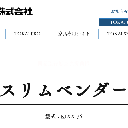
お知ら
TOKAI 
TOKAI PRO
家具専用サイト
TOKAI S
簡易型縁無畳表折曲機
スリムベンダ
型式：KIXX-3S