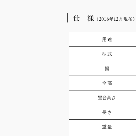
仕 様
（2016
年12
月現在
用 途
型 式
幅
全 高
畳台高さ
長 さ
重 量