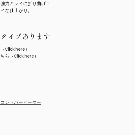
で強力キレイに折り曲げ！
レイな仕上がり。
３タイプあります
ick here）
Click here）
リコンラバーヒーター