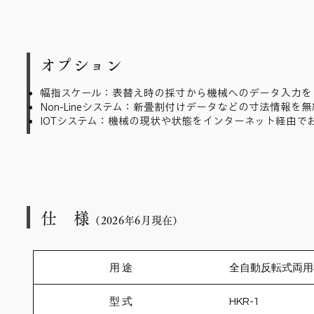
オプション
幅指スケール：表替え時の採寸から機械へのデータ入力を
Non-Lineシステム：新畳割付けデータなどの寸法情報を
IOTシステム：機械の現状や状態をインターネット経由で
仕 様
（2026
年6
月現在）
用 途
全自動反転式両用
型 式
HKR-1