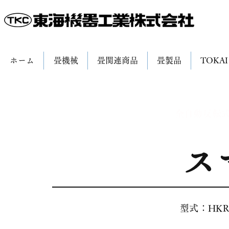
ホーム
畳機械
畳関連商品
畳製品
TOKAI
全自動反転
ス
型式：HKR