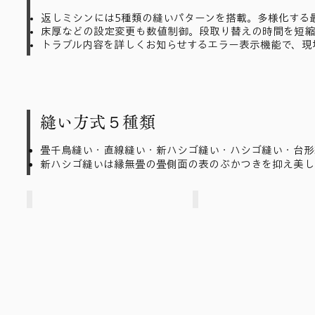
返しミシンには5種類の縫いパターンを搭載。多様化する
床厚などの設定変更も数値制御。段取り替えの時間を短縮
トラブル内容を詳しくお知らせするエラー表示機能で、現
縫い方式５種類
畳千鳥縫い・直線縫い・新ハシゴ縫い・ハシゴ縫い・台形
新ハシゴ縫いは縁無畳の畳側面の表のぶかつきを抑え美し
千鳥縫い・直線縫い
新ハシゴ縫い