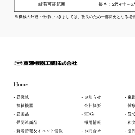
縫着可能範囲
長さ：2尺4寸
※機械の外観・仕様につきましては、改良のため一部変更となる場
Home
- 畳機械
-
お知らせ
- 東
- 福祉機器
- 会社概要
- 健
- 畳製品
- SDGs
- 
- 畳関連商品
- 採用情報
​-
​- 新着情報＆イベント情報
- お問合せ
​-