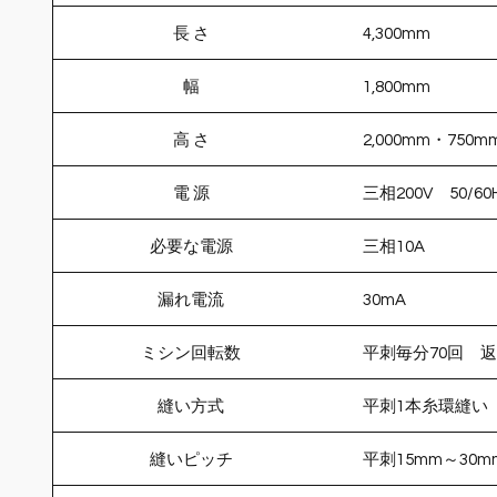
長 さ
4,300mm
幅
1,800mm
高 さ
2,000mm・75
電 源
三相200V 50/60
必要な電源
三相10A
漏れ電流
30mA
ミシン回転数
平刺毎分70回 返
縫い方式
平刺1本糸環縫い
縫いピッチ
平刺15mm～30m