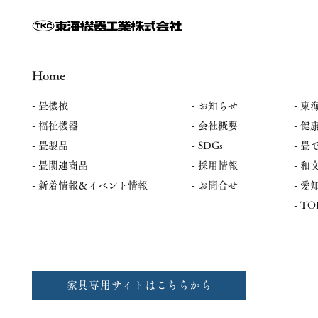
の予定
下記の３会場で展示会を開催しま
す 📍山形会場 本間金六畳店様
【終了】 ご
（住所：山形県東置賜郡川西町
いました 展
上小松3329-2） 📅日時 2026
TOKAI / 
Home
年8月19日（水） 10：00～
催日時：6月2
14：00 ✨展示機種 ・ホープス
- 畳機械
-
お知らせ
15:00 開
- 東
ターＡ ・スーパーリード6 📍
式会社 
- 福祉機器
- 会社概要
- 健
長野会場 畳工房マルヤマ株式
埼玉県さ
- 畳製品
- SDGs
- 
会社様 （住所：長野県長野市
栄和1-4-7
南高田2-8-7） 📅日時 2026年8
- 畳関連商品
- 採用情報
​-
ーA、スーパ
月20日（木） 10：00～14：00
​- 新着情報＆イベント情報
- お問合せ
​-
了】 ご来場
✨展示機種
​- T
した 展示会名：
中日本（愛知
月
家具専用サイトはこちらから