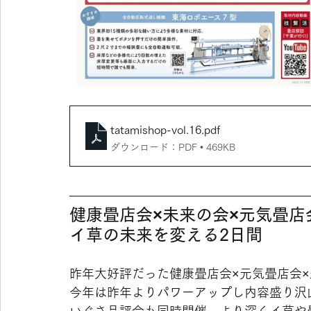
tatamishop-vol.16
.pdf
ダウンロード：PDF • 469KB
健康畳店会×未来の会×元気畳店
イ草の未来を変える2日間
昨年大好評だった健康畳店会×元気畳店会
今年は昨年よりパワーアップし内容盛り沢