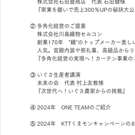
　 株式会社石田畳商店　代表 石田健様
　『家業を継いで売上300％UPの秘訣大
② 多角化経営のご提案
　 株式会社川島織物セルコン
　 創業170年　"織"のトップメーカー
　 人気。宮殿内装や祭礼幕、高級品から
　『多角化経営の実現へ！カーテン事業の
③ いぐさ生産者講演
　 未来の会　代表 村上友教様
　『次世代へ！いぐさ農家からの挑戦』
④ 2024年　ONE TEAMのご紹介
⑤ 2024年　KTTくまモンキャンペーンの