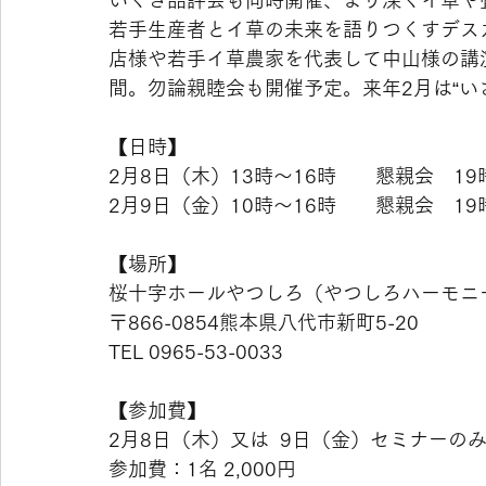
いぐさ品評会も同時開催、より深くイ草や
若手生産者とイ草の未来を語りつくすデス
店様や若手イ草農家を代表して中山様の講
間。勿論親睦会も開催予定。来年2月は“い
【日時】
2月8日（木）13時～16時　　懇親会　1
2月9日（金）10時～16時　　懇親会　1
【場所】
桜十字ホールやつしろ（やつしろハーモニ
〒866-0854熊本県八代市新町5-20
TEL 0965-53-0033
【参加費】
2月8日（木）又は  9日（金）セミナーの
参加費：1名 2,000円