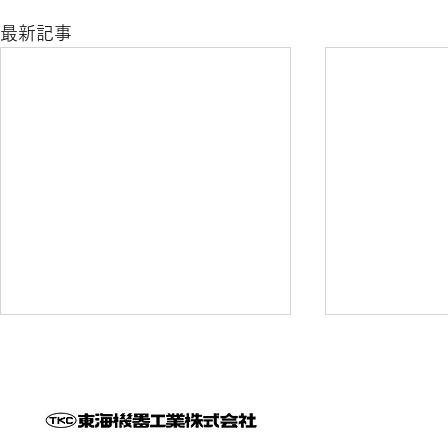
最新記事
展示会 / 今後の予定
展示会「GOT
の予定
下記の３会場で展示会を開催しま
す 📍山形会場 本間金六畳店様
【終了】 ご