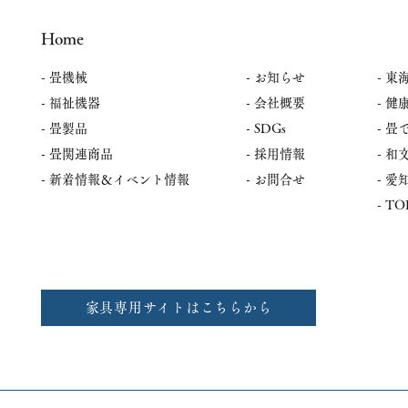
（住所：山形県東置賜郡川西町
いました 展
上小松3329-2） 📅日時 2026
TOKAI / 
Home
年8月19日（水） 10：00～
催日時：6月2
14：00 ✨展示機種 ・ホープス
- 畳機械
-
お知らせ
15:00 開
- 東
ターＡ ・スーパーリード6 📍
式会社 
- 福祉機器
- 会社概要
- 健
長野会場 畳工房マルヤマ株式
埼玉県さ
- 畳製品
- SDGs
- 
会社様 （住所：長野県長野市
栄和1-4-7
南高田2-8-7） 📅日時 2026年8
- 畳関連商品
- 採用情報
​-
ーA、スーパ
月20日（木） 10：00～14：00
​- 新着情報＆イベント情報
- お問合せ
​-
了】 ご来場
✨展示機種
​- T
した 展示会名：
中日本（愛知
月
家具専用サイトはこちらから