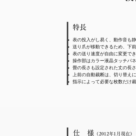
特長
表の投入がし易く、動作音も
送り爪が移動できるため、下
表の送り速度が自由に変更で
操作部はカラー液晶タッチパ
畳の長さも設定された丈の長
上前の自動裁断は、切り替え
指示によって必要な枚数だけ
仕 様
（2012
年1
月現在）