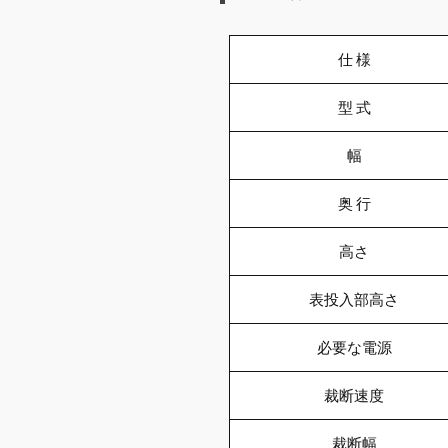
仕 様
型 式
幅
奥 行
高さ
表投入部高さ
必要な電源
裁断速度
裁断幅