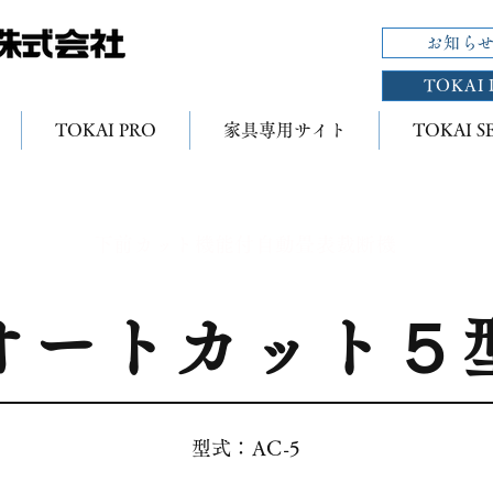
お知ら
TOKAI 
TOKAI PRO
家具専用サイト
TOKAI S
下前カット機能付自動畳表裁断機
オートカット５
型式：AC-5