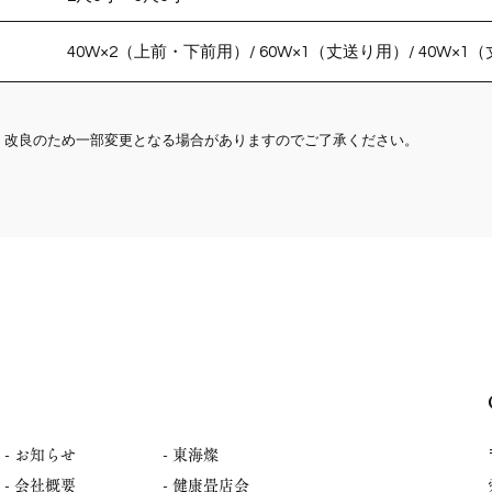
40W×2（上前・下前用）/ 60W×1（丈送り用）/ 40W×1
、改良のため一部変更となる場合がありますのでご了承ください。
-
お知らせ
- 東海燦
- 会社概要
- 健康畳店会