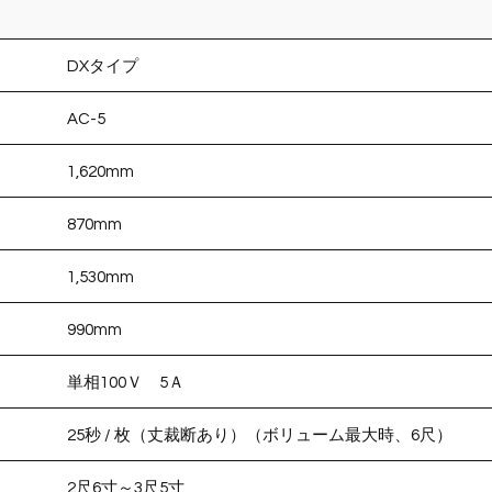
DXタイプ
AC-5
1,620mm
870mm
1,530mm
990mm
単相100Ｖ 5Ａ
25秒 / 枚（丈裁断あり）（ボリューム最大時、6尺）
2尺6寸～3尺5寸